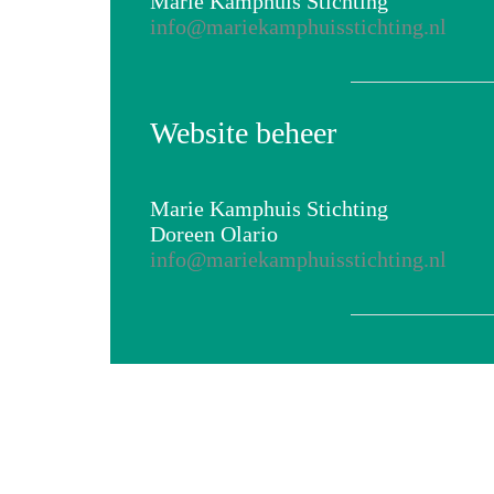
Marie Kamphuis Stichting
info@mariekamphuisstichting.nl
Website beheer
Marie Kamphuis Stichting
Doreen Olario
info@mariekamphuisstichting.nl