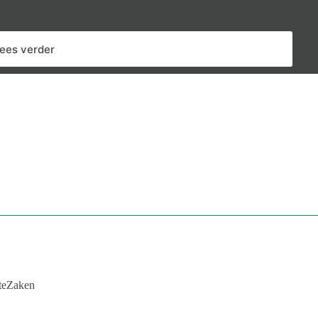
lees verder
teZaken