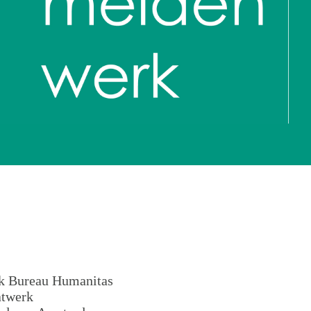
ijk Bureau Humanitas
atwerk