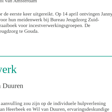
ol van Amsterdam
 de eerste keer uitgereikt. Op 14 april ontvingen Jann
voor hun meidenwerk bij Bureau Jeugdzorg Zuid-
draaiboek voor incestverwerkingsgroepen. De
Jeugdzorg te Gouda.
werk
n Duuren
 aanvulling zou zijn op de individuele hulpverlening
van Heerbeek en Wil van Duuren, ervaringsdeskundige